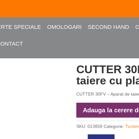
RTE SPECIALE
OMOLOGARI
SECOND HAND
C
CONTACT
de taiere cu plasma
CUTTER 30F
taiere cu p
CUTTER 30FV – Aparat de taie
Adauga la cerere d
SKU:
013858
Categorie:
Turism