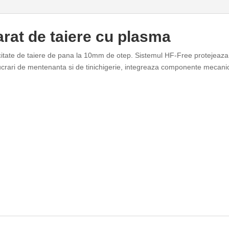
at de taiere cu plasma
itate de taiere de pana la 10mm de otep. Sistemul HF-Free protejeaza 
lucrari de mentenanta si de tinichigerie, integreaza componente mecanice