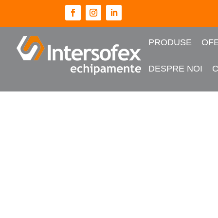
PRODUSE
OFE
DESPRE NOI
Prima pagină
/
Turisme
/ CUTTER 30FV – Aparat 