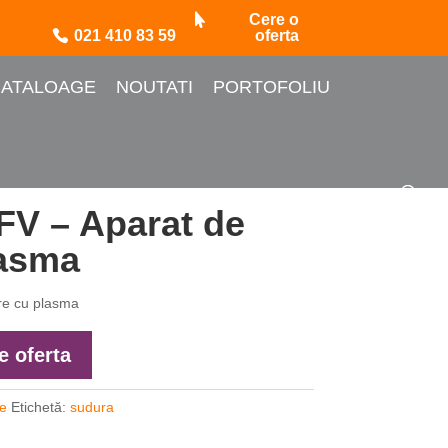
Cere o
021 410 83 59
oferta
ATALOAGE
NOUTATI
PORTOFOLIU
V – Aparat de
lasma
re cu plasma
e oferta
e
Etichetă:
sudura