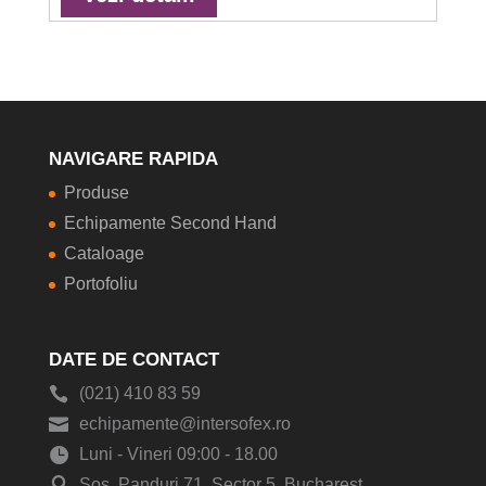
NAVIGARE RAPIDA
Produse
Echipamente Second Hand
Cataloage
Portofoliu
DATE DE CONTACT
(021) 410 83 59
echipamente@intersofex.ro
Luni - Vineri 09:00 - 18.00
Sos. Panduri 71, Sector 5, Bucharest,