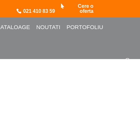
Cere o
021 410 83 59
oferta
ATALOAGE
NOUTATI
PORTOFOLIU