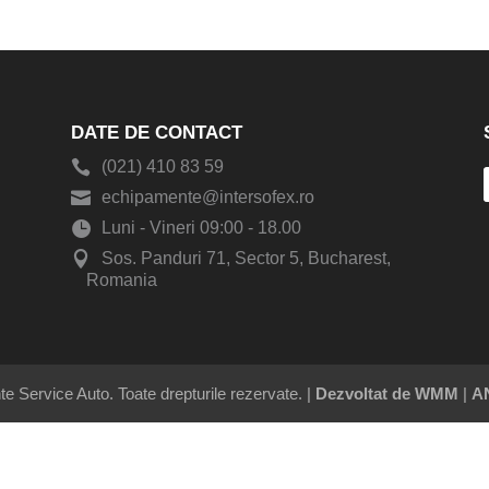
DATE DE CONTACT
(021) 410 83 59
echipamente@intersofex.ro
Luni - Vineri 09:00 - 18.00
Sos. Panduri 71, Sector 5, Bucharest,
Romania
e Service Auto. Toate drepturile rezervate. |
Dezvoltat de WMM
|
A