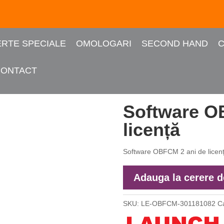
RTE SPECIALE
OMOLOGARI
SECOND HAND
C
CONTACT
e licență
Software O
licență
Software OBFCM 2 ani de licen
Adauga la cerere d
SKU:
LE-OBFCM-301181082
C