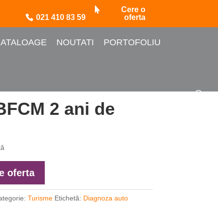
Cere o
021 410 83 59
oferta
ATALOAGE
NOUTATI
PORTOFOLIU
BFCM 2 ani de
ță
e oferta
ategorie:
Turisme
Etichetă:
Diagnoza auto