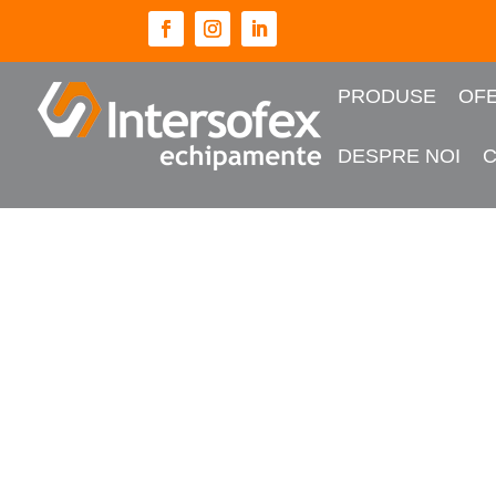
PRODUSE
OFE
DESPRE NOI
Prima pagină
/
Turisme
/ Software OBFCM 2 ani d