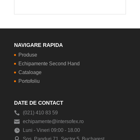
NAVIGARE RAPIDA
Produse
Echipamente Second Hand
Cataloage
Portofoliu
DATE DE CONTACT
(021) 410 83 59
echipamente@intersofex.ro
Luni - Vineri 09:00 - 18.00
Sos. Panduri 71, Sector 5, Bucharest,