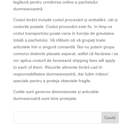
legătură pentru urmărirea online a pachetului
dumneavoastră.
Costul livrării include costul procesării și ambalării, cât și
costurile poștale. Costul procesării este fix, în timp ce
costul transportului poate varia în funcție de greutatea
totală a pachetului. Vă sfătuim să vă grupați toate
articolele într-o singură comandă. Noi nu putem grupa
comenzi distincte plasate separat, astfel că fiecăreia i se
vor aplica costuril de livrareand shipping fees will apply
to each of them. Riscurile aferente livrării cad în
responsabilitatea dumneavoastră, dar luăm măsuri
speciale pentru a proteja obiectele fragile.
Cutiile sunt generos dimensionate și articolele
dumneavoatră sunt bine protejate.
CAUTA