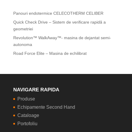
ULTIMELE PUBLICATE
Panouri endotermice CELECOTHERM CELIBER
Quick Check Drive – Sistem de verificare rapidă a
geometriei
Revolution™ WalkAway™- masina de dejantat semi-
autonoma
Road Force Elite – Masina de echilibrat
NAVIGARE RAPIDA
Produse
Echipamente Second Hand
Cataloage
Portofoliu